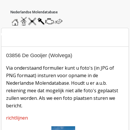
hoofdmenu
home
home
molendatabase
roedendatabase
assendatabase
motorendatabase
stuur
een
bericht
oto inzend-formulier
03856 De Gooijer (Wolvega)
Via onderstaand formulier kunt u foto's (in JPG of
PNG formaat) insturen voor opname in de
Nederlandse Molendatabase. Houdt u er a.u.b.
rekening mee dat mogelijk niet alle foto's geplaatst
zullen worden. Als we een foto plaatsen sturen we
bericht.
richtlijnen