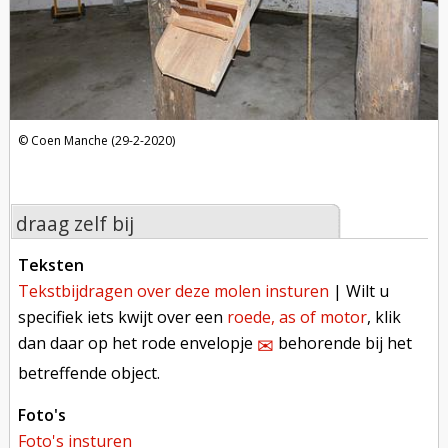
Coen Manche (29-2-2020)
draag zelf bij
teksten
tekstbijdragen over deze molen insturen
| Wilt u
specifiek iets kwijt over een
roede, as of motor
, klik
dan daar op het rode envelopje
behorende bij het
✉︎
betreffende object.
foto's
foto's insturen