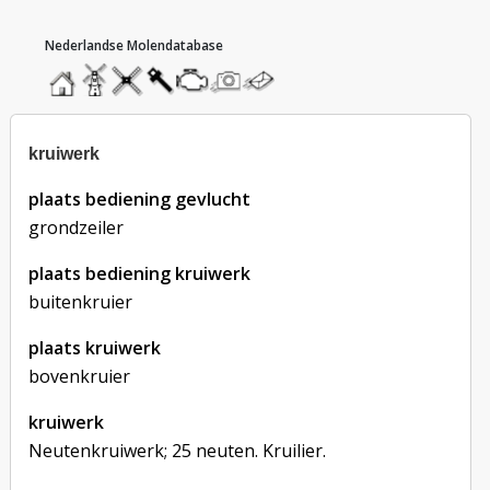
hoofdmenu
home
home
molendatabase
roedendatabase
assendatabase
motorendatabase
stuur
stuur
een
een
foto
bericht
kruiwerk
plaats bediening gevlucht
grondzeiler
plaats bediening kruiwerk
buitenkruier
plaats kruiwerk
bovenkruier
kruiwerk
Neutenkruiwerk; 25 neuten. Kruilier.