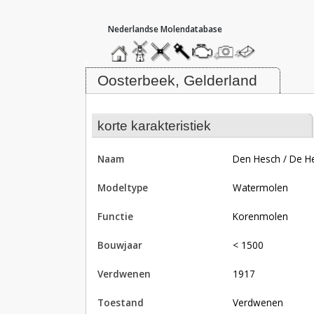
hoofdmenu
home
home
molendatabase
roedendatabase
assendatabase
motorendatabase
stuur
stuur
een
een
Molen Den Hesch / De Hes, Oost
foto
bericht
Oosterbeek, Gelderland
korte karakteristiek
naam
Den Hesch / De H
modeltype
Watermolen
functie
korenmolen
bouwjaar
< 1500
verdwenen
1917
toestand
verdwenen