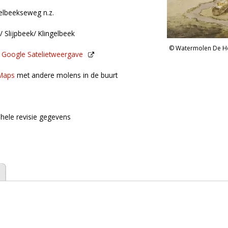
gelbeekseweg n.z.
/ Slijpbeek/ Klingelbeek
Watermolen De Hes
n
Google Satelietweergave
de buurt
Maps
met andere molens in de buurt
hele revisie gegevens