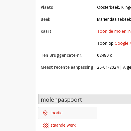
plaats
Oosterbeek, Klin
beek
Mariëndaalsebeek
kaart
Toon de molen i
Toon op Google Maps met andere molens in 
Toon op
Google 
Ten Bruggencate-nr.
02480 c
Meest recente aanpassing
25-01-2024
| Alge
molenpaspoort
locatie
staande werk