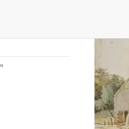
erbeek
es