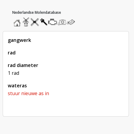
hoofdmenu
home
home
molendatabase
roedendatabase
assendatabase
motorendatabase
stuur
stuur
een
een
foto
bericht
gangwerk
rad
rad diameter
1 rad
wateras
stuur nieuwe as in