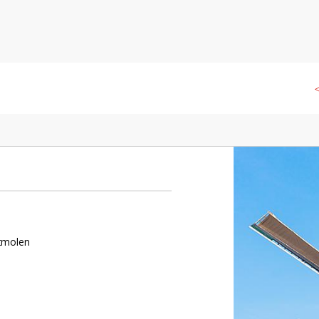
◁
ltmolen