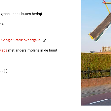
 graan, thans buiten bedrijf
16A
n
Google Satelietweergave
de buurt
Maps
met andere molens in de buurt
de(n)