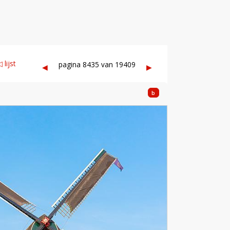
 lijst
pagina 8435 van 19409
◀︎
▶︎
b