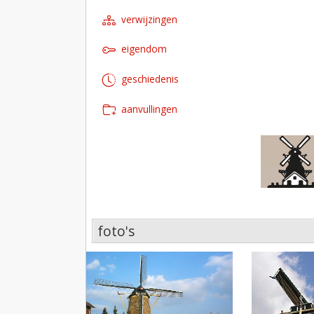
verwijzingen
eigendom
geschiedenis
aanvullingen
foto's
foto's