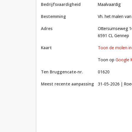
bedrijfsvaardigheid
Maalvaardig
bestemming
Vh. het malen van
adres
Ottersumseweg 
6591 CL Gennep
kaart
Toon de molen i
Toon op Google Maps met andere molens in 
Toon op
Google 
Ten Bruggencate-nr.
01620
Meest recente aanpassing
31-05-2026
| Roe