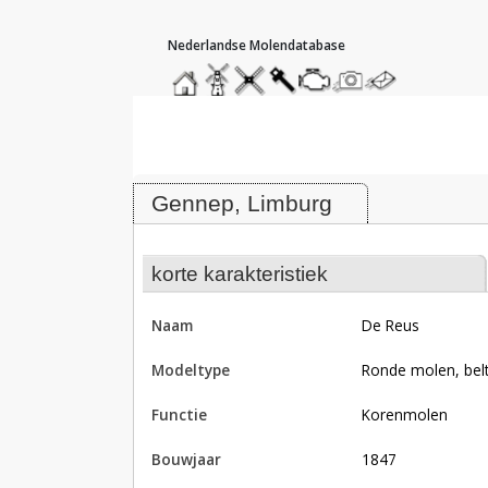
hoofdmenu
home
home
molendatabase
roedendatabase
assendatabase
motorendatabase
stuur
stuur
een
een
Molen De Reus, Gennep
foto
bericht
Gennep, Limburg
korte karakteristiek
naam
De Reus
modeltype
Ronde molen, be
functie
korenmolen
bouwjaar
1847