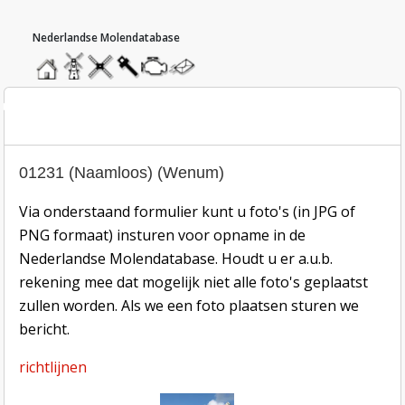
hoofdmenu
home
home
molendatabase
roedendatabase
assendatabase
motorendatabase
stuur
een
bericht
oto inzend-formulier
01231 (Naamloos) (Wenum)
Via onderstaand formulier kunt u foto's (in JPG of
PNG formaat) insturen voor opname in de
Nederlandse Molendatabase. Houdt u er a.u.b.
rekening mee dat mogelijk niet alle foto's geplaatst
zullen worden. Als we een foto plaatsen sturen we
bericht.
richtlijnen