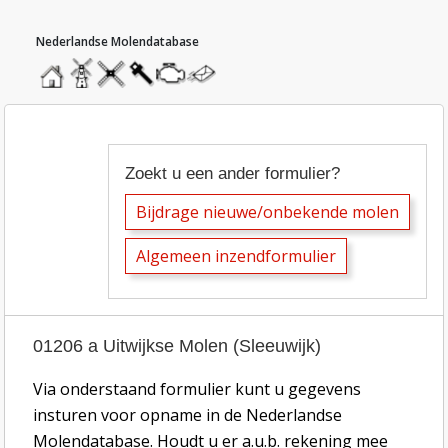
hoofdmenu
home
home
molendatabase
roedendatabase
assendatabase
motorendatabase
stuur
een
bericht
inzend-formulier tekstbijdragen molen
Zoekt u een ander formulier?
Bijdrage nieuwe/onbekende molen
Algemeen inzendformulier
01206 a Uitwijkse Molen (Sleeuwijk)
Via onderstaand formulier kunt u gegevens
insturen voor opname in de Nederlandse
Molendatabase. Houdt u er a.u.b. rekening mee