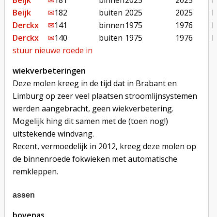
Beijk
✉︎
181
binnen
2025
2025
b
Beijk
✉︎
182
buiten
2025
2025
b
Derckx
✉︎
141
binnen
1975
1976
b
Derckx
✉︎
140
buiten
1975
1976
b
stuur nieuwe roede in
wiekverbeteringen
Deze molen kreeg in de tijd dat in Brabant en
Limburg op zeer veel plaatsen stroomlijnsystemen
werden aangebracht, geen wiekverbetering.
Mogelijk hing dit samen met de (toen nog!)
uitstekende windvang.
Recent, vermoedelijk in 2012, kreeg deze molen op
de binnenroede fokwieken met automatische
remkleppen.
assen
bovenas