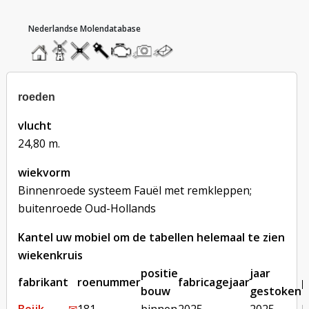
hoofdmenu
home
home
molendatabase
roedendatabase
assendatabase
motorendatabase
stuur
stuur
een
een
foto
bericht
roeden
vlucht
24,80 m.
wiekvorm
Binnenroede systeem Fauël met remkleppen;
buitenroede Oud-Hollands
Kantel uw mobiel om de tabellen helemaal te zien
wiekenkruis
positie
jaar
fabrikant
roenummer
fabricagejaar
p
bouw
gestoken