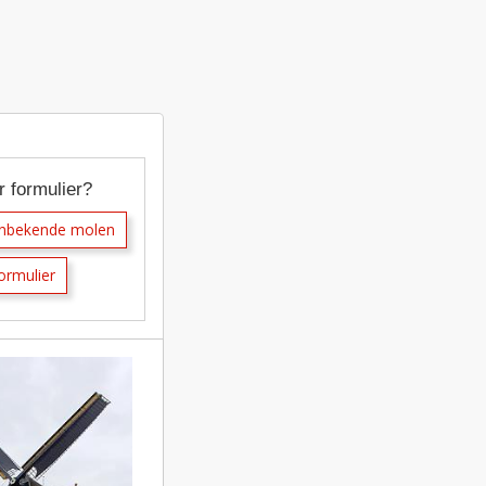
r formulier?
onbekende molen
ormulier