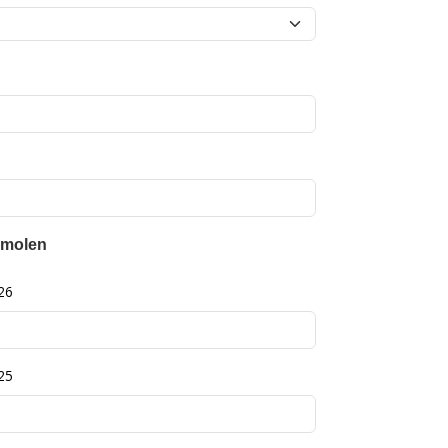
 molen
26
25