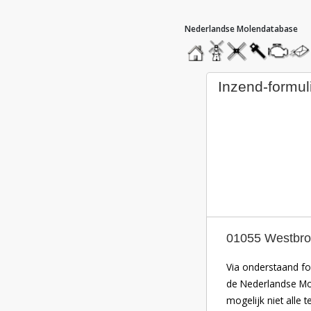
hoofdmenu
home
home
molendatabase
roedendatabase
assendatabas
motorend
stuur
een
beric
inzend-formul
01055 Westbro
Via onderstaand fo
de Nederlandse Mol
mogelijk niet alle 