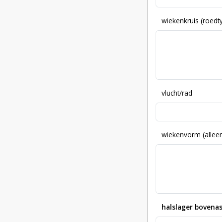
wiekenkruis (roed
vlucht/rad
wiekenvorm (alleen
halslager bovenas