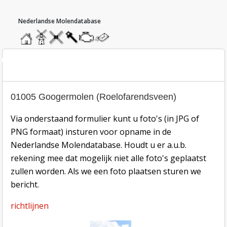
hoofdmenu
home
home
molendatabase
roedendatabase
assendatabase
motorendatabase
stuur
een
bericht
oto inzend-formulier
01005 Googermolen (Roelofarendsveen)
Via onderstaand formulier kunt u foto's (in JPG of
PNG formaat) insturen voor opname in de
Nederlandse Molendatabase. Houdt u er a.u.b.
rekening mee dat mogelijk niet alle foto's geplaatst
zullen worden. Als we een foto plaatsen sturen we
bericht.
richtlijnen