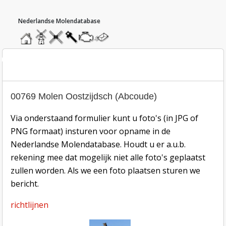
hoofdmenu
home
home
molendatabase
roedendatabase
assendatabase
motorendatabase
stuur
een
bericht
oto inzend-formulier
00769 Molen Oostzijdsch (Abcoude)
Via onderstaand formulier kunt u foto's (in JPG of
PNG formaat) insturen voor opname in de
Nederlandse Molendatabase. Houdt u er a.u.b.
rekening mee dat mogelijk niet alle foto's geplaatst
zullen worden. Als we een foto plaatsen sturen we
bericht.
richtlijnen