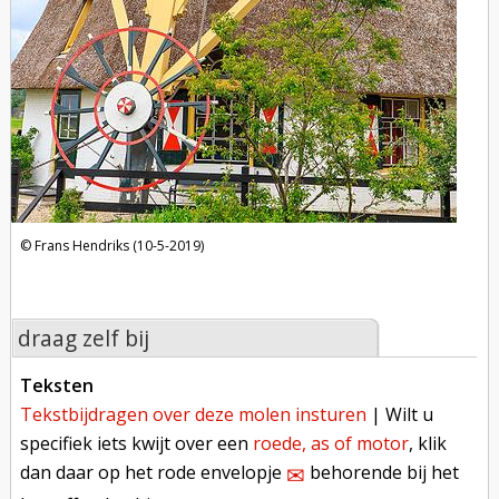
Frans Hendriks (10-5-2019)
draag zelf bij
teksten
tekstbijdragen over deze molen insturen
| Wilt u
specifiek iets kwijt over een
roede, as of motor
, klik
dan daar op het rode envelopje
behorende bij het
✉︎