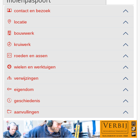
molenpaspoort
contact en bezoek
locatie
bouwwerk
kruiwerk
roeden en assen
wielen en werktuigen
verwijzingen
eigendom
geschiedenis
aanvullingen