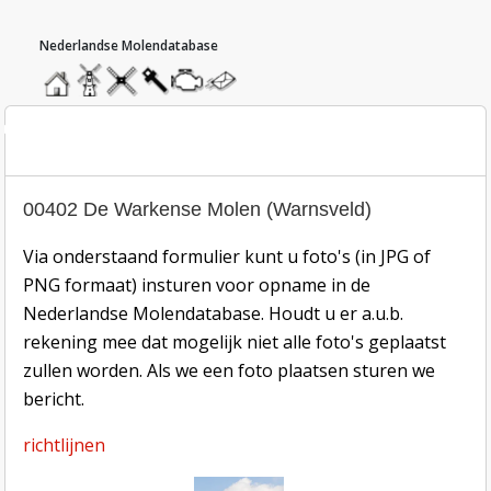
hoofdmenu
home
home
molendatabase
roedendatabase
assendatabase
motorendatabase
stuur
een
bericht
oto inzend-formulier
00402 De Warkense Molen (Warnsveld)
Via onderstaand formulier kunt u foto's (in JPG of
PNG formaat) insturen voor opname in de
Nederlandse Molendatabase. Houdt u er a.u.b.
rekening mee dat mogelijk niet alle foto's geplaatst
zullen worden. Als we een foto plaatsen sturen we
bericht.
richtlijnen