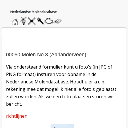
hoofdmenu
home
home
molendatabase
roedendatabase
assendatabase
motorendatabase
stuur
een
bericht
oto inzend-formulier
00050 Molen No.3 (Aarlanderveen)
Via onderstaand formulier kunt u foto's (in JPG of
PNG formaat) insturen voor opname in de
Nederlandse Molendatabase. Houdt u er a.u.b.
rekening mee dat mogelijk niet alle foto's geplaatst
zullen worden. Als we een foto plaatsen sturen we
bericht.
richtlijnen