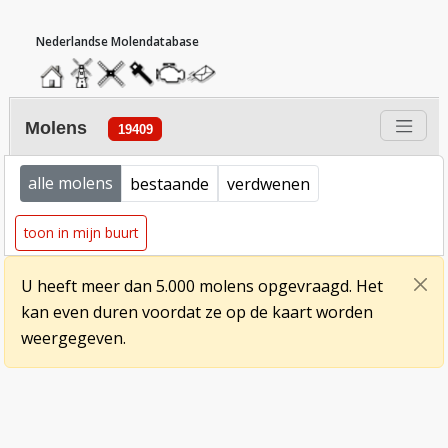
hoofdmenu
home
home
molendatabase
roedendatabase
assendatabase
motorendatabase
stuur
een
bericht
molens
19409
*
State
alle molens
bestaande
verdwenen
toon in mijn buurt
U heeft meer dan 5.000 molens opgevraagd. Het
kan even duren voordat ze op de kaart worden
weergegeven.