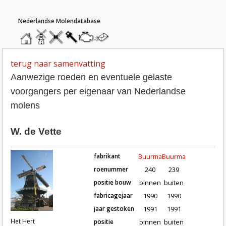
hoofdmenu
home
home
molendatabase
roedendatabase
assendatabase
motorendatabase
stuur
een
bericht
terug naar samenvatting
Aanwezige roeden en eventuele gelaste
voorgangers per eigenaar van Nederlandse
molens
W. de Vette
fabrikant
Buurma
Buurma
roenummer
240
239
positie bouw
binnen
buiten
fabricagejaar
1990
1990
Roeden van molen Het Hert in Putt
jaar gestoken
1991
1991
Het Hert
positie
binnen
buiten