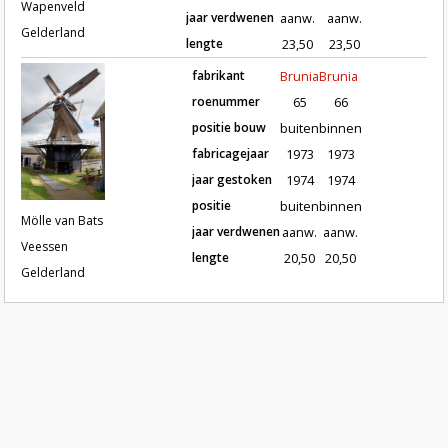
Wapenveld
jaar verdwenen
aanw.
aanw.
Gelderland
lengte
23,50
23,50
fabrikant
Brunia
Brunia
roenummer
65
66
positie bouw
buiten
binnen
fabricagejaar
1973
1973
Roeden van molen Mölle van Bats 
jaar gestoken
1974
1974
positie
buiten
binnen
Mölle van Bats
jaar verdwenen
aanw.
aanw.
Veessen
lengte
20,50
20,50
Gelderland