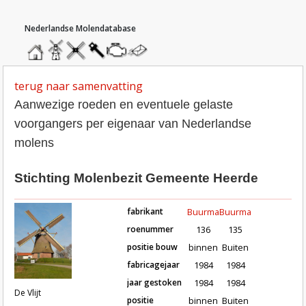
hoofdmenu
home
home
molendatabase
roedendatabase
assendatabase
motorendatabase
stuur
een
bericht
terug naar samenvatting
Aanwezige roeden en eventuele gelaste
voorgangers per eigenaar van Nederlandse
molens
Stichting Molenbezit Gemeente Heerde
fabrikant
Buurma
Buurma
roenummer
136
135
positie bouw
binnen
Buiten
fabricagejaar
1984
1984
Roeden van molen De Vlijt in Wape
jaar gestoken
1984
1984
De Vlijt
positie
binnen
Buiten