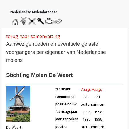
hoofdmenu
home
home
molendatabase
roedendatabase
assendatabase
motorendatabase
stuur
een
bericht
terug naar samenvatting
Aanwezige roeden en eventuele gelaste
voorgangers per eigenaar van Nederlandse
molens
Stichting Molen De Weert
fabrikant
Vaags
Vaags
roenummer
20
21
positie bouw
buiten
binnen
fabricagejaar
1998
1998
Roeden van molen De Weert in Me
jaar gestoken
1998
1998
positie
buiten
binnen
De Weert