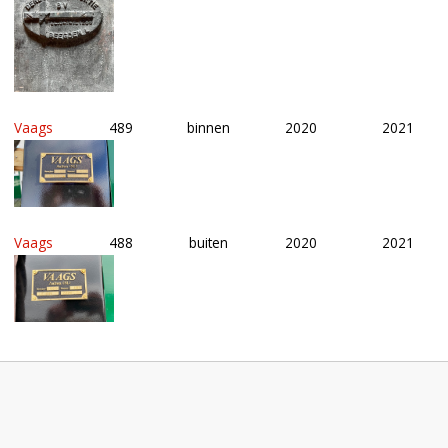
Vaags
489
binnen
2020
2021
Vaags
488
buiten
2020
2021
Roeden van molen De Arkduif in Bodegraven (Zuid-Holland)