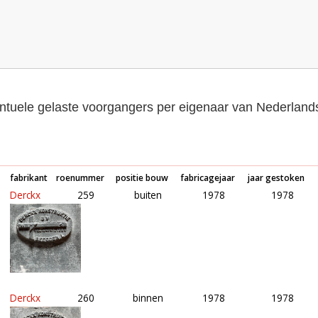
tuele gelaste voorgangers per eigenaar van Nederlan
fabrikant
roenummer
positie bouw
fabricagejaar
jaar gestoken
Derckx
259
buiten
1978
1978
Derckx
260
binnen
1978
1978