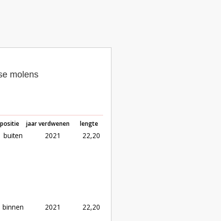
dse molens
positie
jaar verdwenen
lengte
buiten
2021
22,20
binnen
2021
22,20