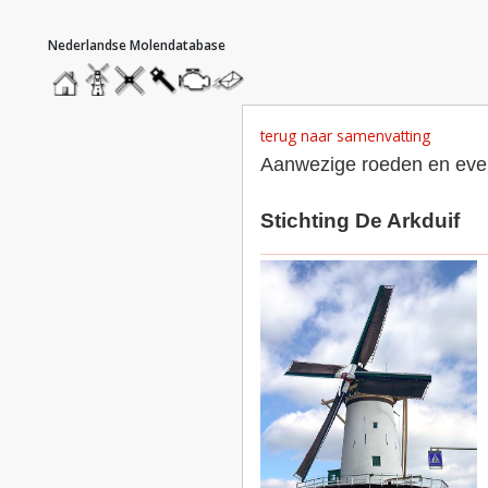
hoofdmenu
home
home
molendatabase
roedendatabase
assendatabase
motorendatabase
stuur
een
bericht
terug naar samenvatting
Aanwezige roeden en even
Stichting De Arkduif