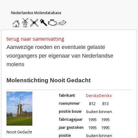
hoofdmenu
home
home
molendatabase
roedendatabase
assendatabase
motorendatabase
stuur
een
bericht
terug naar samenvatting
Aanwezige roeden en eventuele gelaste
voorgangers per eigenaar van Nederlandse
molens
Molenstichting Nooit Gedacht
fabrikant
Derckx
Derckx
roenummer
812
813
positie bouw
buiten
binnen
fabricagejaar
1995
1995
Roeden van molen Nooit Gedacht 
jaar gestoken
1995
1995
Nooit Gedacht
positie
buiten
binnen