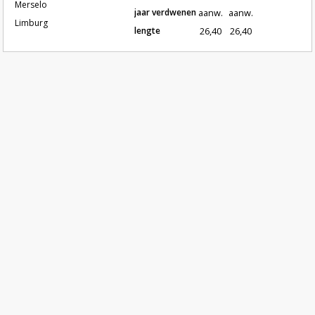
Merselo
jaar verdwenen
aanw.
aanw.
Limburg
lengte
26,40
26,40