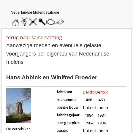
hoofdmenu
home
home
molendatabase
roedendatabase
assendatabase
motorendatabase
stuur
een
bericht
terug naar samenvatting
Aanwezige roeden en eventuele gelaste
voorgangers per eigenaar van Nederlandse
molens
Hans Abbink en Winifred Broeder
fabrikant
Derckx
Derckx
roenummer
468
469
positie bouw
buiten
binnen
fabricagejaar
1984
1984
Roeden van molen De Verrekijker 
jaar gestoken
1984
1984
De Verrekijker
positie
buiten
binnen