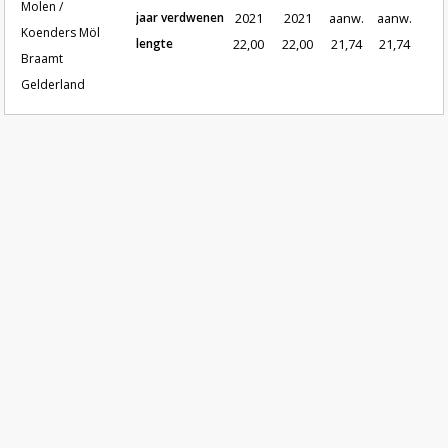
Molen /
jaar verdwenen
2021
2021
aanw.
aanw.
Koenders Möl
lengte
22,00
22,00
21,74
21,74
Braamt
Gelderland