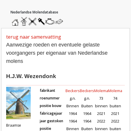
hoofdmenu
home
home
molendatabase
roedendatabase
assendatabase
motorendatabase
stuur
een
bericht
terug naar samenvatting
Aanwezige roeden en eventuele gelaste
voorgangers per eigenaar van Nederlandse
molens
H.J.W. Wezendonk
fabrikant
Beckers
Beckers
Molema
Molema
roenummer
g.n.
g.n.
73
74
positie bouw
Binnen
Buiten
binnen
buiten
fabricagejaar
1964
1964
2021
2021
Roeden van molen Braamse Molen / Koend
jaar gestoken
1964
1964
2022
2022
Braamse
positie
Binnen
Buiten
binnen
buiten