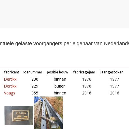
tuele gelaste voorgangers per eigenaar van Nederlan
fabrikant
roenummer
positie bouw
fabricagejaar
jaar gestoken
Derckx
230
binnen
1976
1977
Derckx
229
buiten
1976
1977
Vaags
355
binnen
2016
2016