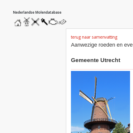
hoofdmenu
home
home
molendatabase
roedendatabase
assendatabase
motorendatabase
stuur
een
bericht
terug naar samenvatting
Aanwezige roeden en even
Gemeente Utrecht