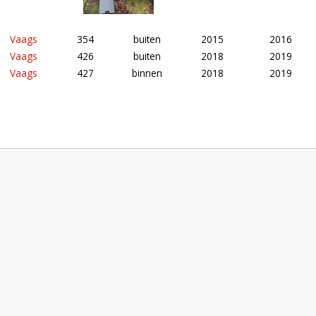
Vaags
354
buiten
2015
2016
Vaags
426
buiten
2018
2019
Vaags
427
binnen
2018
2019
Roeden van molen Rijn en Zon in Utrecht (Utrecht)