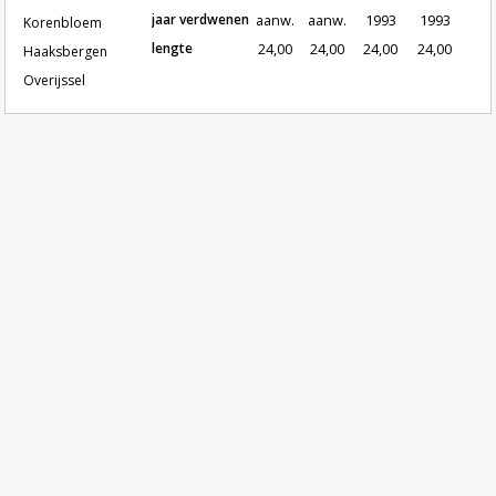
jaar verdwenen
aanw.
aanw.
1993
1993
Korenbloem
lengte
24,00
24,00
24,00
24,00
Haaksbergen
Overijssel