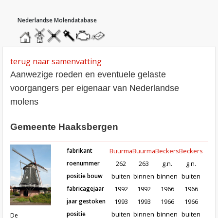
hoofdmenu
home
home
molendatabase
roedendatabase
assendatabase
motorendatabase
stuur
een
bericht
terug naar samenvatting
Aanwezige roeden en eventuele gelaste
voorgangers per eigenaar van Nederlandse
molens
Gemeente Haaksbergen
fabrikant
Buurma
Buurma
Beckers
Beckers
roenummer
262
263
g.n.
g.n.
positie bouw
buiten
binnen
binnen
buiten
fabricagejaar
1992
1992
1966
1966
Roeden van molen De Korenbloem in Haak
jaar gestoken
1993
1993
1966
1966
positie
buiten
binnen
binnen
buiten
De