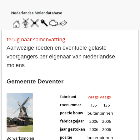
hoofdmenu
home
home
molendatabase
roedendatabase
assendatabase
motorendatabase
stuur
een
bericht
terug naar samenvatting
Aanwezige roeden en eventuele gelaste
voorgangers per eigenaar van Nederlandse
molens
Gemeente Deventer
fabrikant
Vaags
Vaags
roenummer
135
136
positie bouw
buiten
binnen
fabricagejaar
2006
2006
Roeden van molen Bolwerksmolen i
jaar gestoken
2006
2006
positie
buiten
binnen
Bolwerksmolen