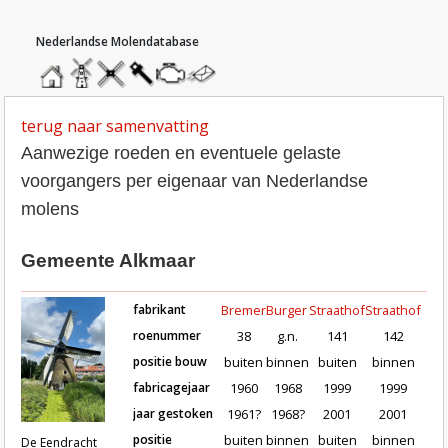
hoofdmenu
home
home
molendatabase
roedendatabase
assendatabase
motorendatabase
stuur
een
bericht
terug naar samenvatting
Aanwezige roeden en eventuele gelaste
voorgangers per eigenaar van Nederlandse
molens
Gemeente Alkmaar
fabrikant
Bremer
Burger
Straathof
Straathof
roenummer
38
g.n.
141
142
positie bouw
buiten
binnen
buiten
binnen
fabricagejaar
1960
1968
1999
1999
Roeden van molen De Eendracht in Alkma
jaar gestoken
1961?
1968?
2001
2001
positie
buiten
binnen
buiten
binnen
De Eendracht