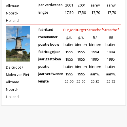
jaar verdwenen
2001
2001
aanw.
aanw.
Alkmaar
lengte
17,50
17,50
17,70
17,70
Noord-
Holland
fabrikant
Burger
Burger
Straathof
Straathof
roenummer
g.n.
g.n.
87
88
positie bouw
buiten
binnen
binnen
buiten
fabricagejaar
1955
1955
1994
1994
Roeden van molen De Groot / Molen van P
jaar gestoken
1955
1955
1995
1995
positie
buiten
binnen
binnen
buiten
De Groot /
jaar verdwenen
1995
1995
aanw.
aanw.
Molen van Piet
lengte
25,90
25,90
25,85
25,75
Alkmaar
Noord-
Holland