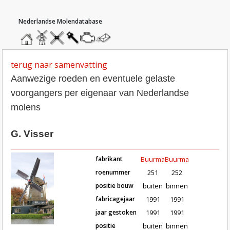
hoofdmenu
home
home
molendatabase
roedendatabase
assendatabase
motorendatabase
stuur
een
bericht
terug naar samenvatting
Aanwezige roeden en eventuele gelaste
voorgangers per eigenaar van Nederlandse
molens
G. Visser
fabrikant
Buurma
Buurma
roenummer
251
252
positie bouw
buiten
binnen
fabricagejaar
1991
1991
Roeden van molen De Eendragt in
jaar gestoken
1991
1991
positie
buiten
binnen