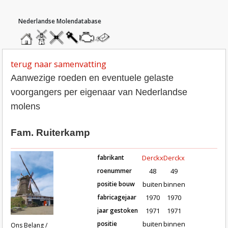
hoofdmenu
home
home
molendatabase
roedendatabase
assendatabase
motorendatabase
stuur
een
bericht
terug naar samenvatting
Aanwezige roeden en eventuele gelaste
voorgangers per eigenaar van Nederlandse
molens
Fam. Ruiterkamp
fabrikant
Derckx
Derckx
roenummer
48
49
positie bouw
buiten
binnen
fabricagejaar
1970
1970
Roeden van molen Ons Belang / Li
jaar gestoken
1971
1971
positie
buiten
binnen
Ons Belang /