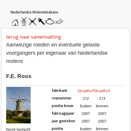
hoofdmenu
home
home
molendatabase
roedendatabase
assendatabase
motorendatabase
stuur
een
bericht
terug naar samenvatting
Aanwezige roeden en eventuele gelaste
voorgangers per eigenaar van Nederlandse
molens
F.E. Roos
fabrikant
Straathof
Straathof
roenummer
212
213
positie bouw
buiten
binnen
fabricagejaar
2007
2007
Roeden van molen Nooit Gedacht / D
jaar gestoken
2007
2007
positie
buiten
binnen
Nooit Gedacht