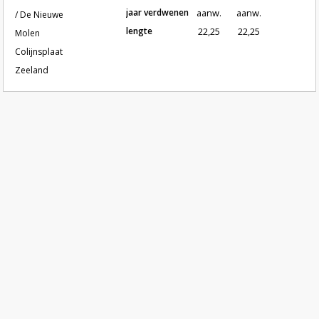
jaar verdwenen
aanw.
aanw.
/ De Nieuwe
lengte
22,25
22,25
Molen
Colijnsplaat
Zeeland