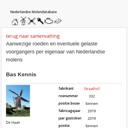
hoofdmenu
home
home
molendatabase
roedendatabase
assendatabase
motorendatabase
stuur
een
bericht
terug naar samenvatting
Aanwezige roeden en eventuele gelaste
voorgangers per eigenaar van Nederlandse
molens
Bas Kennis
fabrikant
Straathof
roenummer
332
positie bouw
binnen
fabricagejaar
2019
Roeden van molen De Haan in B
jaar gestoken
2019
De Haan
positie
binnen