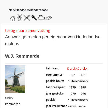
hoofdmenu
home
home
molendatabase
roedendatabase
assendatabase
motorendatabase
stuur
een
bericht
terug naar samenvatting
Aanwezige roeden per eigenaar van Nederlandse
molens
W.J. Remmerde
fabrikant
Derckx
Derckx
roenummer
307
308
positie bouw
buiten
binnen
fabricagejaar
1979
1979
Roeden van molen Gebr. Remmerde
jaar gestoken
1979
1979
Gebr.
positie
buiten
binnen
Remmerde
jaar verdwenen
aanw.
aanw.