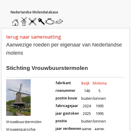
hoofdmenu
home
home
molendatabase
roedendatabase
assendatabase
motorendatabase
stuur
een
bericht
terug naar samenvatting
Aanwezige roeden per eigenaar van Nederlandse
molens
Stichting Vrouwbuurstermolen
fabrikant
Beijk
Molema
roenummer
146
5
positie bouw
buiten
binnen
fabricagejaar
2024
1995
Roeden van molen Vrouwbuursterm
jaar gestoken
2025
1995
positie
buiten
binnen
Vrouwbuurstermolen
jaar verdwenen
aanw.
aanw.
Vrouwenparochie