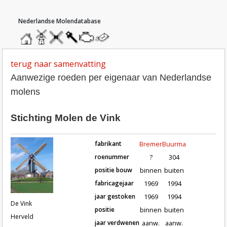
hoofdmenu
home
home
molendatabase
roedendatabase
assendatabase
motorendatabase
stuur
een
bericht
terug naar samenvatting
Aanwezige roeden per eigenaar van Nederlandse
molens
Stichting Molen de Vink
fabrikant
Bremer
Buurma
roenummer
?
304
positie bouw
binnen
buiten
fabricagejaar
1969
1994
Roeden van molen De Vink in Herve
jaar gestoken
1969
1994
De Vink
positie
binnen
buiten
Herveld
jaar verdwenen
aanw.
aanw.