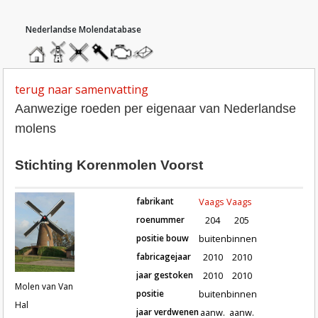
hoofdmenu
home
home
molendatabase
roedendatabase
assendatabase
motorendatabase
stuur
een
bericht
terug naar samenvatting
Aanwezige roeden per eigenaar van Nederlandse
molens
Stichting Korenmolen Voorst
fabrikant
Vaags
Vaags
roenummer
204
205
positie bouw
buiten
binnen
fabricagejaar
2010
2010
Roeden van molen Molen van Van H
jaar gestoken
2010
2010
Molen van Van
positie
buiten
binnen
Hal
jaar verdwenen
aanw.
aanw.