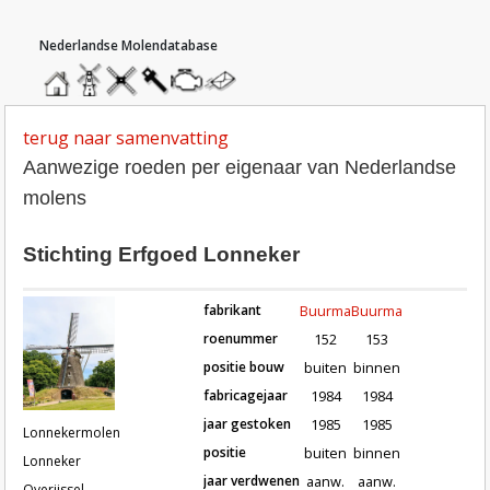
hoofdmenu
home
home
molendatabase
roedendatabase
assendatabase
motorendatabase
stuur
een
bericht
terug naar samenvatting
Aanwezige roeden per eigenaar van Nederlandse
molens
Stichting Erfgoed Lonneker
fabrikant
Buurma
Buurma
roenummer
152
153
positie bouw
buiten
binnen
fabricagejaar
1984
1984
Roeden van molen Lonnekermolen i
jaar gestoken
1985
1985
Lonnekermolen
positie
buiten
binnen
Lonneker
jaar verdwenen
aanw.
aanw.
Overijssel