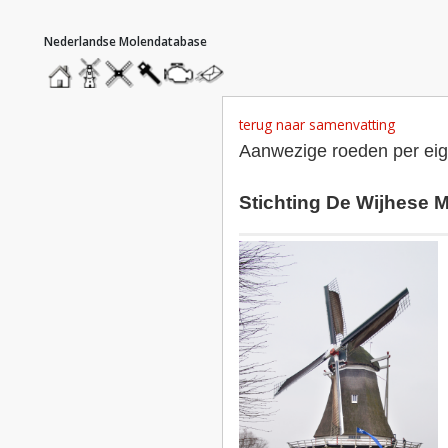
hoofdmenu
home
home
molendatabase
roedendatabase
assendatabase
motorendatabase
stuur
een
bericht
terug naar samenvatting
Aanwezige roeden per ei
Stichting De Wijhese 