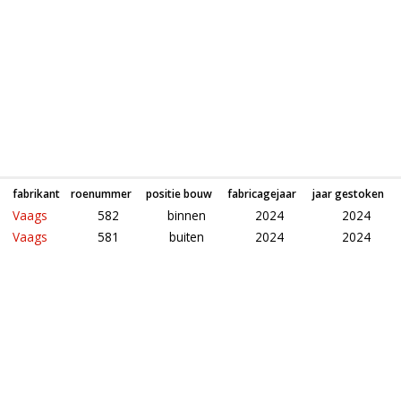
fabrikant
roenummer
positie bouw
fabricagejaar
jaar gestoken
Vaags
582
binnen
2024
2024
Vaags
581
buiten
2024
2024
Roeden van molen De Wijhese Molen in Wijhe (Overijssel)