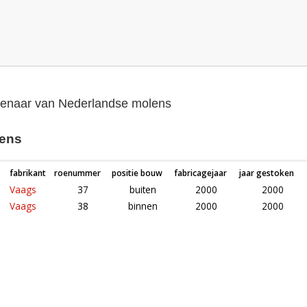
genaar van Nederlandse molens
lens
fabrikant
roenummer
positie bouw
fabricagejaar
jaar gestoken
Vaags
37
buiten
2000
2000
Vaags
38
binnen
2000
2000
Roeden van molen De Korenhalm in Gravenpolder, 's- (Zeeland)