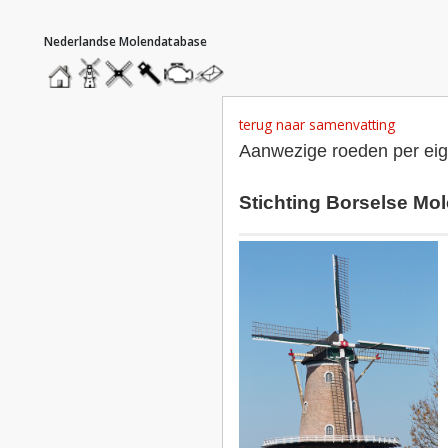
hoofdmenu
home
home
molendatabase
roedendatabase
assendatabase
motorendatabase
stuur
een
bericht
terug naar samenvatting
Aanwezige roeden per ei
Stichting Borselse Mo