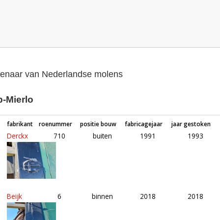
genaar van Nederlandse molens
p-Mierlo
fabrikant
roenummer
positie bouw
fabricagejaar
jaar gestoken
Derckx
710
buiten
1991
1993
Beijk
6
binnen
2018
2018