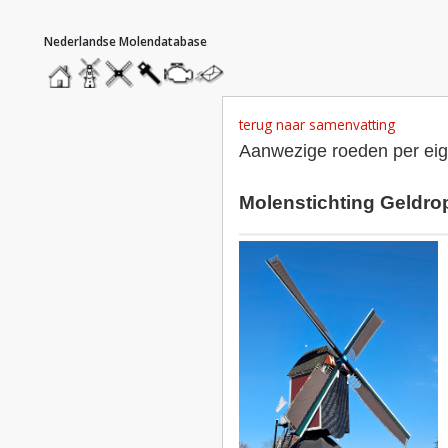
hoofdmenu
home
home
molendatabase
roedendatabase
assendatabase
motorendatabase
stuur
een
bericht
terug naar samenvatting
Aanwezige roeden per ei
Molenstichting Geldro