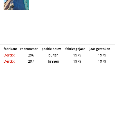
Roeden van molen (Naamloos) in Mierlo (Noord-Brabant)
fabrikant
roenummer
positie bouw
fabricagejaar
jaar gestoken
Derckx
296
buiten
1979
1979
Derckx
297
binnen
1979
1979
Roeden van molen 't Nupke in Geldrop (Noord-Brabant)