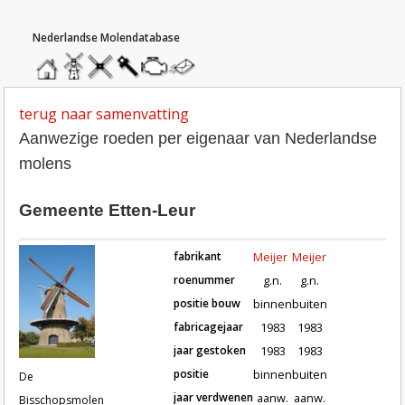
hoofdmenu
home
home
molendatabase
roedendatabase
assendatabase
motorendatabase
stuur
een
bericht
terug naar samenvatting
Aanwezige roeden per eigenaar van Nederlandse
molens
Gemeente Etten-Leur
fabrikant
Meijer
Meijer
roenummer
g.n.
g.n.
positie bouw
binnen
buiten
fabricagejaar
1983
1983
Roeden van molen De Bisschopsmo
jaar gestoken
1983
1983
positie
binnen
buiten
De
jaar verdwenen
aanw.
aanw.
Bisschopsmolen