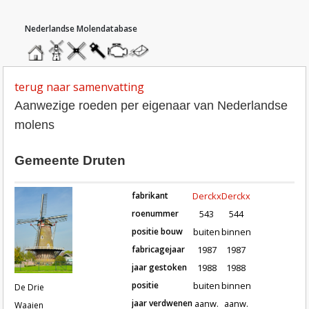
hoofdmenu
home
home
molendatabase
roedendatabase
assendatabase
motorendatabase
stuur
een
bericht
terug naar samenvatting
Aanwezige roeden per eigenaar van Nederlandse
molens
Gemeente Druten
fabrikant
Derckx
Derckx
roenummer
543
544
positie bouw
buiten
binnen
fabricagejaar
1987
1987
Roeden van molen De Drie Waaien 
jaar gestoken
1988
1988
positie
buiten
binnen
De Drie
jaar verdwenen
aanw.
aanw.
Waaien