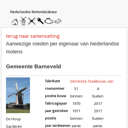
hoofdmenu
home
home
molendatabase
roedendatabase
assendatabase
motorendatabase
stuur
een
bericht
terug naar samenvatting
Aanwezige roeden per eigenaar van Nederlandse
molens
Gemeente Barneveld
fabrikant
Derckx
Ee Staalbouw, van
roenummer
51
4
positie bouw
binnen
buiten
fabricagejaar
1970
2017
Roeden van molen De Hoop in Gardere
jaar gestoken
1971
2017
positie
binnen
buiten
De Hoop
jaar verdwenen
aanw.
aanw.
Garderen