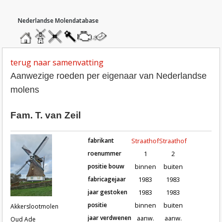
hoofdmenu
home
home
molendatabase
roedendatabase
assendatabase
motorendatabase
stuur
een
bericht
terug naar samenvatting
Aanwezige roeden per eigenaar van Nederlandse
molens
Fam. T. van Zeil
fabrikant
Straathof
Straathof
roenummer
1
2
positie bouw
binnen
buiten
fabricagejaar
1983
1983
Roeden van molen Akkerslootmolen 
jaar gestoken
1983
1983
positie
binnen
buiten
Akkerslootmolen
jaar verdwenen
aanw.
aanw.
Oud Ade