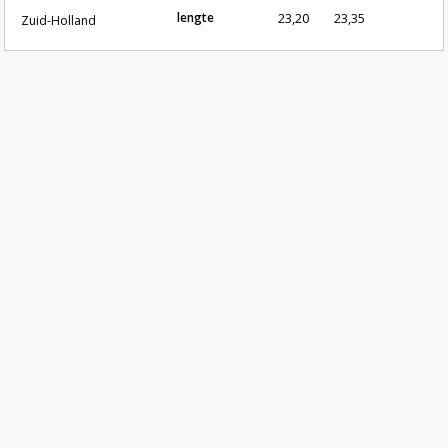
lengte
23,20
23,35
Zuid-Holland