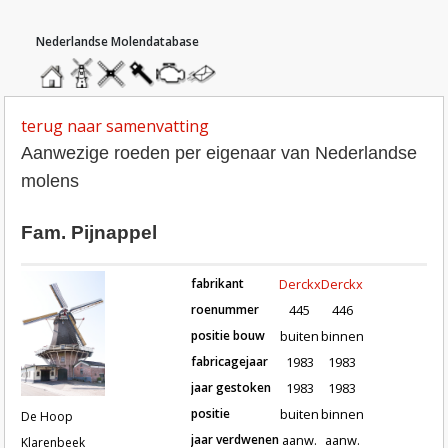
hoofdmenu
home
home
molendatabase
roedendatabase
assendatabase
motorendatabase
stuur
een
bericht
terug naar samenvatting
Aanwezige roeden per eigenaar van Nederlandse
molens
Fam. Pijnappel
fabrikant
Derckx
Derckx
roenummer
445
446
positie bouw
buiten
binnen
fabricagejaar
1983
1983
Roeden van molen De Hoop in Kla
jaar gestoken
1983
1983
positie
buiten
binnen
De Hoop
jaar verdwenen
aanw.
aanw.
Klarenbeek