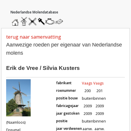
hoofdmenu
home
home
molendatabase
roedendatabase
assendatabase
motorendatabase
stuur
een
bericht
terug naar samenvatting
Aanwezige roeden per eigenaar van Nederlandse
molens
Erik de Vree / Silvia Kusters
fabrikant
Vaags
Vaags
roenummer
200
201
positie bouw
buiten
binnen
fabricagejaar
2009
2009
Roeden van molen (Naamloos) in 
jaar gestoken
2009
2009
positie
buiten
binnen
(Naamloos)
jaar verdwenen
aanw.
aanw.
Dreumel