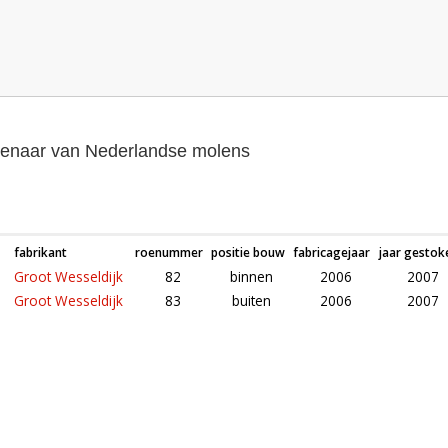
genaar van Nederlandse molens
fabrikant
roenummer
positie bouw
fabricagejaar
jaar gestok
Groot Wesseldijk
82
binnen
2006
2007
Groot Wesseldijk
83
buiten
2006
2007
Roeden van molen De Hoop in Vorden (Gelderland)