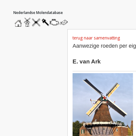
hoofdmenu
home
home
molendatabase
roedendatabase
assendatabase
motorendatabase
stuur
een
bericht
terug naar samenvatting
Aanwezige roeden per ei
E. van Ark