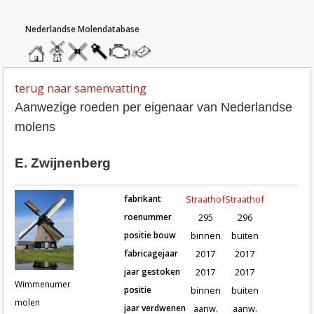
hoofdmenu
home
home
molendatabase
roedendatabase
assendatabase
motorendatabase
stuur
een
bericht
terug naar samenvatting
Aanwezige roeden per eigenaar van Nederlandse
molens
E. Zwijnenberg
fabrikant
Straathof
Straathof
roenummer
295
296
positie bouw
binnen
buiten
fabricagejaar
2017
2017
Roeden van molen Wimmenumer mol
jaar gestoken
2017
2017
Wimmenumer
positie
binnen
buiten
molen
jaar verdwenen
aanw.
aanw.