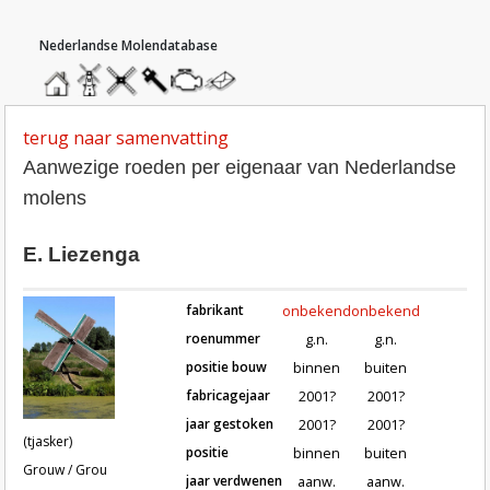
hoofdmenu
home
home
molendatabase
roedendatabase
assendatabase
motorendatabase
stuur
een
bericht
terug naar samenvatting
Aanwezige roeden per eigenaar van Nederlandse
molens
E. Liezenga
fabrikant
onbekend
onbekend
roenummer
g.n.
g.n.
positie bouw
binnen
buiten
fabricagejaar
2001?
2001?
Roeden van molen (tjasker) in Grouw 
jaar gestoken
2001?
2001?
(tjasker)
positie
binnen
buiten
Grouw / Grou
jaar verdwenen
aanw.
aanw.