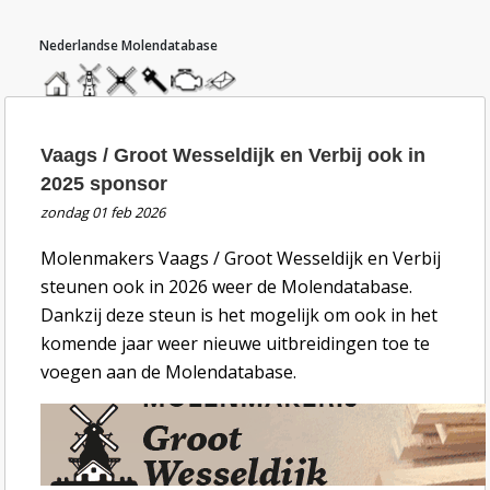
hoofdmenu
home
home
molendatabase
roedendatabase
assendatabase
motorendatabase
stuur
een
bericht
nieuwsbericht Vaags / Groot Wesseldijk en Verb
Vaags / Groot Wesseldijk en Verbij ook in
2025 sponsor
zondag 01 feb 2026
Molenmakers Vaags / Groot Wesseldijk en Verbij
steunen ook in 2026 weer de Molendatabase.
Dankzij deze steun is het mogelijk om ook in het
komende jaar weer nieuwe uitbreidingen toe te
voegen aan de Molendatabase.