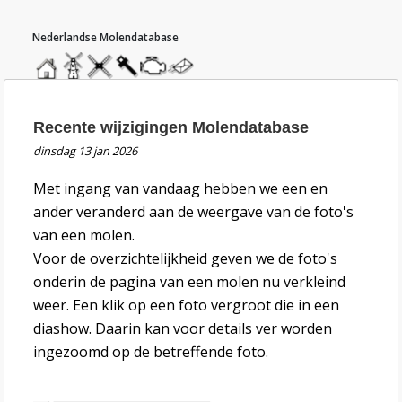
hoofdmenu
home
home
molendatabase
roedendatabase
assendatabase
motorendatabase
stuur
een
bericht
nieuwsbericht Recente wijzigingen Molendatab
Recente wijzigingen Molendatabase
dinsdag 13 jan 2026
Met ingang van vandaag hebben we een en
ander veranderd aan de weergave van de foto's
van een molen.
Voor de overzichtelijkheid geven we de foto's
onderin de pagina van een molen nu verkleind
weer. Een klik op een foto vergroot die in een
diashow. Daarin kan voor details ver worden
ingezoomd op de betreffende foto.